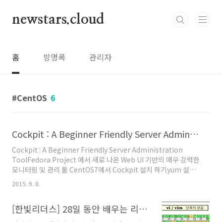
본문 바로가기
newstars.cloud
홈
방명록
관리자
CentOS
6
Cockpit : A Beginner Friendly Server Administration Tool
Cockpit : A Beginner Friendly Server Administration
ToolFedora Project 에서 새로 나온 Web UI 기반의 매우 강력한
모니터링 및 관리 툴 CentOS7에서 Cockpit 설치 하기yum 설치 :
yum install cockpit자동실행 등록 : systemctl enable
2015. 9. 8.
cockpit.socket방화벽 등록 : firewall-cmd --permanent --
zone=public --add-service=cockpit방화벽 재실행 : firewall-
[한빛리더스] 28일 동안 배우는 리눅스 서버 관리
cmd --reload방화벽 서비스 확인 : firewall-cmd --list-
services데몬시작 : systemctl start cockpit데몬재시작 :