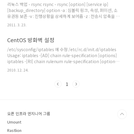
sshd, syslog, xfs, yum-updatesd Auditd, autofs, cro..
리눅스 백업 - rsync rsync - rsync [option] [service ip]
[backup_directory] option -a : 심볼릭 링크, 속성, 퍼미션, 소
유권등 보존 -v : 진행상황을 상세하게 보여줌 -z : 전송시 압축을 함
-u : 새로운 파일을 덮어쓰지 않음 --delete : 서버쪽에 없고 클라이
2011. 3. 23.
언트 쪽에만 있는 파일을 백업시 지움 --progress : sync내용을 퍼
센트로 보여줌 -------------------------------------------------
CentOS 방화벽 설정
---------------------------------------------------------------
-------- rsync 사용을 위한 설정 # rpm -qi rsync Name : rs..
/etc/sysconfig/iptables 에 수정 /etc/rc.d/init.d/iptables
Usage: iptables -[AD] chain rule-specification [options]
iptables -[RI] chain rulenum rule-specification [options]
iptables -D chain rulenum [options] iptables -[LFZ]
2010. 12. 24.
[chain] [options] iptables -[NX] chain iptables -E old-
chain-name new-chain-name iptables -P chain target
1
[options] iptables -h (print this help information)
Commands: Either l..
오픈 인프라 엔지니어 그룹
Umount
Rastlion