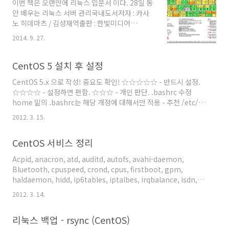
이번 책은 오랜만에 리눅스 입문서 이다. 28일 동
systemctl daemon-..
안 배우는 리눅스 서버 관리국내도서저자 : 카사
노 히데마츠 / 김성재역출판 : 한빛미디어
2014.09.01상세보기 표지를 봐서는 누가 봐도
2014. 9. 27.
리눅스 책이다. 빨간 모자에, 펭귄까지!! 학부때
부터 전산실 근로장학생을 할때부터 하면, 벌써
서버 운영관리를 10년가까이 하고 있는데,옛날
CentOS 5 설치 후 설정
생각을 하면서 읽어보기 시작했다. 책 내용을 보
CentOS 5.x 으로 작성! 중요도 확인! ☆☆☆☆☆ - 반드시 설정.
면, 우선 다른 리눅스 입문서와는 다르게서버 -
☆☆☆☆ - 설정하면 편함. ☆☆☆ - 개인 판단. .bashrc 수정
클라이언트, 네트워크 등일반적으로 필요한 서버
home 밑의 .bashrc는 해당 개정에 대해서만 적용 - 추천 /etc/밑
관련 기술 및 이론에 대한 개념부터 설명하고 시
에 있는 bashrc는 host의 전체 개정에 적용(root만 수정가능)
작한다.그리고 서버를 설치하고 실제 윈도우에서
2012. 3. 15.
alias vi='vim' > vim은 에디터 사용시 색상으로 구분(☆☆☆☆)
설정하는 방법도 설명 해주고 있다. 전체적으로
alias nre='/etc/init.d/network restart' > 네트워크 재시작
내용이 많진 않아서 쉽게 쉽게 읽을 수 있었지만,
CentOS 서비스 정리
(☆☆☆) .bashrc 적용 > $source .bashrc (enter) 또는 $.
나로서는 아쉬운 점이 더 많은 책인듯 하다. 예
.bashrc (enter) root만 실행 할 수 있도록 수정(☆☆☆☆☆)
시..
Acpid, anacron, atd, auditd, autofs, avahi-daemon,
chmod 700 /sbin/halt chmod 700 /sbin/poweroff ..
Bluetooth, cpuspeed, crond, cpus, firstboot, gpm,
haldaemon, hidd, ip6tables, iptalbes, irqbalance, isdn,
kudzu, lvm2-monitor, mcstrans, mdmonitor,
2012. 3. 14.
messagebus, microcode_ctl, netfs, network, nfslock,
pcscd, portmap, rawdevices, readahead_early,
리눅스 백업 - rsync (CentOS)
restorecond, rpcgssd, prcidmapd, sendmail, smartd,