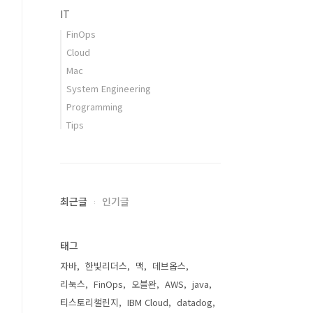
IT
FinOps
Cloud
Mac
System Engineering
Programming
Tips
최근글
인기글
태그
자바
한빛리더스
맥
데브옵스
리눅스
FinOps
오블완
AWS
java
티스토리챌린지
IBM Cloud
datadog