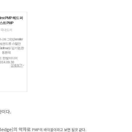
First PMP 헤드 퍼
스트 PMP
국내도서
니퍼 그린(Jennifer
ne),앤드류 스텔만
Stellman) / 김기평,한
동환역
 : 한빛미디어
014.09.30
판이다.
owledge)의 약자로
PMP의 바이블이라고 보면 될것 같다.