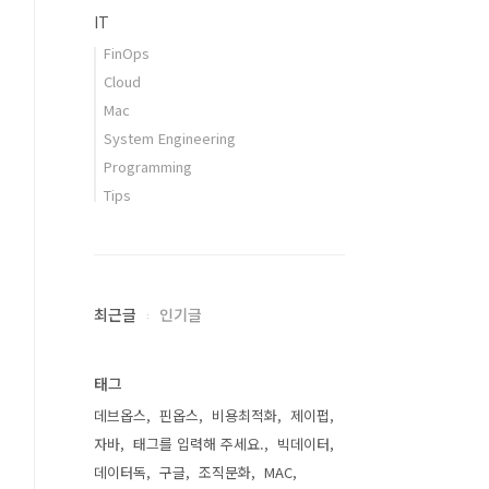
IT
FinOps
Cloud
Mac
System Engineering
Programming
Tips
최근글
인기글
태그
데브옵스
핀옵스
비용최적화
제이펍
자바
태그를 입력해 주세요.
빅데이터
데이터독
구글
조직문화
MAC