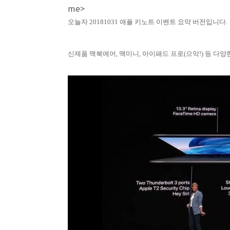
me>
오늘자 20181031 애플 키노트 이벤트 요약 버전입니다.
신제품 맥북에어, 맥미니, 아이패드 프로(으악!) 등 다