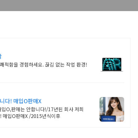
착
쾌적함을 경험하세요. 끊김 없는 작업 환경!
니다! 매입O판매X
O,판매는 안합니다!/17년된 회사 저희
 매입O판매X /2015년식이후