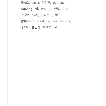
리눅스
Linux
파이썬
python
datadog
맥
한빛
R
한빛미디어
오블완
AWS
클라우드
맛집
한빛리더스
DevOps
java
FinOps
티스토리챌린지
IBM Cloud