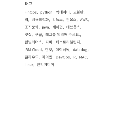
태그
FinOps
python
빅데이터
오블완
맥
비용최적화
리눅스
핀옵스
AWS
조직문화
java
제이펍
데브옵스
맛집
구글
태그를 입력해 주세요.
한빛리더스
자바
티스토리챌린지
IBM Cloud
한빛
데이터독
datadog
클라우드
파이썬
DevOps
R
MAC
Linux
한빛미디어