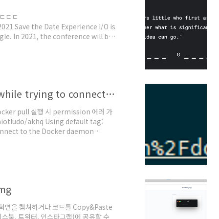
.ㄷㄷㄷ
21 Save the Date Experience I/O is
e. In 2021, the conference will be
"It matters little who first arrives
 that idea can go." 답 : Sophie
[docker] Got permission denied while trying to connect to the Docker daemon socket
ker pull 실행 시 permission 에러 가
otludo/akhq Using default tag:
connect to the Docker daemon
mages/create?
 unix /var/run/docker.sock:
mg
 화면을 캡쳐하거나 코드를 Copy&Paste
이스북, 트위터, 인스타그램)에 공유할 수