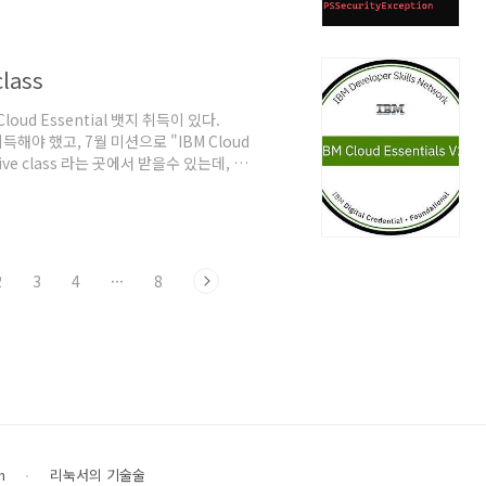
d 신뢰된 배포자에 의해 서명된 스크립트만
lass
oud Essential 뱃지 취득이 있다.
취득해야 했고, 7월 미션으로 "IBM Cloud
tive class 라는 곳에서 받을수 있는데, 모
 영어로 되어 있긴 하지만, 블라우드, 파이썬, 블록
, 뱃지를 취득할 수 있도록 되어있다. 미션
Data Science with R이라는 Paths
2
3
4
···
8
n
리눅서의 기술술