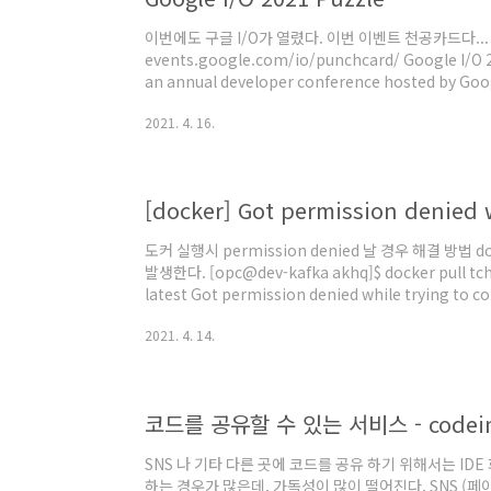
이번에도 구글 I/O가 열렸다. 이번 이벤트 천공카드다..
events.google.com/io/punchcard/ Google I/O 20
an annual developer conference hosted by Googl
virtual and free to attend. events.google.com 1. 
2021. 4. 16.
at an idea, rather what is significant is how far
Germain 2. 천공 카드를 찍어야되는데, 답은 "Hell..
도커 실행시 permission denied 날 경우 해결 방법 doc
발생한다. [opc@dev-kafka akhq]$ docker pull tchi
latest Got permission denied while trying to 
socket at unix:///var/run/docker.sock: Post
2021. 4. 14.
http://%2Fvar%2Frun%2Fdocker.sock/v1.26/i
fromImage=tchiotludo%2Fakhq&tag=latest: dial
connect: p..
코드를 공유할 수 있는 서비스 - codei
SNS 나 기타 다른 곳에 코드를 공유 하기 위해서는 IDE
하는 경우가 많은데, 가독성이 많이 떨어진다. SNS (페