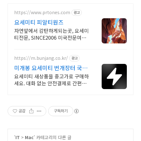
https://www.prtones.com
광고
요세미티 피알티원즈
자연앞에서 감탄하게되는곳, 요세미
티전문, SINCE2006 미국전문여행
노하우 Secret Receipe by
PRTONES
https://m.bunjang.co.kr/
광고
미개봉 요세미티 번개장터 국내
최대 브랜드 중고거래
요세미티 새상품을 중고가로 구매하
세요. 대화 없는 안전결제로 간편하
게! 전국 각지에서 올라오는 전국구
최다 상품 매일 10만 개 이상의 신규
상품 업로드
공감
구독하기
'
IT
>
Mac
' 카테고리의 다른 글