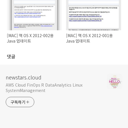
[MAC] 맥 OS X 2012-002용
[MAC] 맥 OS X 2012-001용
Java 업데이트
Java 업데이트
댓글
newstars.cloud
AWS Cloud FinOps R DataAnalytics Linux
SystemManagement
구독하기