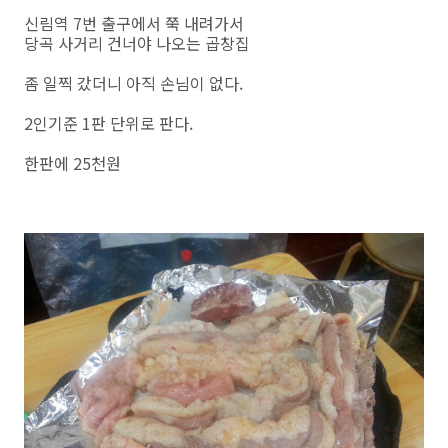
신림역 7번 출구에서 쭉 내려가서
당곡 사거리 건너야 나오는 곱창집
좀 일찍 갔더니 아직 손님이 없다.
2인기준 1판 단위로 판다.
한판에 25천원