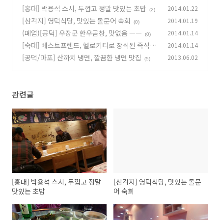
[홍대] 박용석 스시, 두껍고 정말 맛있는 초밥
2014.01.22
(2)
[삼각지] 영덕식당, 맛있는 돌문어 숙회
2014.01.19
(0)
(폐업)[공덕] 우장군 한우곱창, 맛없음 ㅡㅡ
2014.01.14
(0)
[숙대] 베스트프렌드, 헬로키티로 장식된 즉석떡
2014.01.14
볶이 집
[공덕/마포] 산까치 냉면, 깔끔한 냉면 맛집
2013.06.02
(0)
(5)
관련글
[홍대] 박용석 스시, 두껍고 정말
[삼각지] 영덕식당, 맛있는 돌문
맛있는 초밥
어 숙회