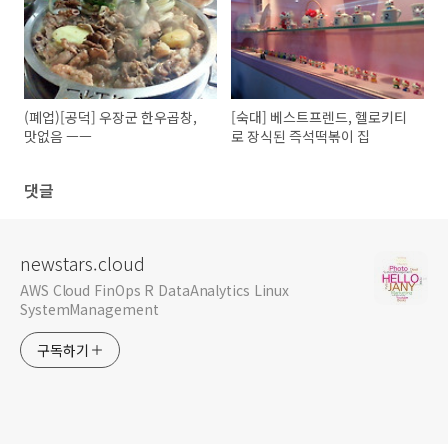
(폐업)[공덕] 우장군 한우곱창,
[숙대] 베스트프렌드, 헬로키티
맛없음 ㅡㅡ
로 장식된 즉석떡볶이 집
댓글
newstars.cloud
AWS Cloud FinOps R DataAnalytics Linux
SystemManagement
구독하기