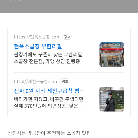
https://현옥소곱창.com
광고
현옥소곱창 무한리필
불경기에도 꾸준히 찾는 무한리필
소곱창 전문점, 가맹 상담 진행중
http://세친구곱창.com
광고
진짜 0원 시작 세친구곱창 평균
창업비용 578만원!
버티기엔 지쳤고, 바꾸긴 두렵다면
실제 370만원에 업변성공! 낮은비
용 업변전문! 간판갈이 수준으로 오
픈가능! 곱창으로 살아남을 유일한
선택! 모르면 망합니다.
신림사는 박곱창이 추천하는 소곱창 맛집