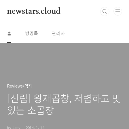
본문 바로가기
newstars.cloud
홈
방명록
관리자
Reviews/먹자
[신림] 왕재곱창, 저렴하고 맛
있는 소곱창
by Jany
2014. 1. 14.