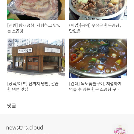
[신림] 왕재곱창, 저렴하고 맛있
(폐업)[공덕] 우장군 한우곱창,
는 소곱창
맛없음 ㅡㅡ
[공덕/마포] 산까치 냉면, 깔끔
[건대] 독도숯불구이, 저렴하게
한 냉면 맛집
먹을 수 있는 한우 소곱창 구이
(18.1. 폐업한듯)
댓글
newstars.cloud