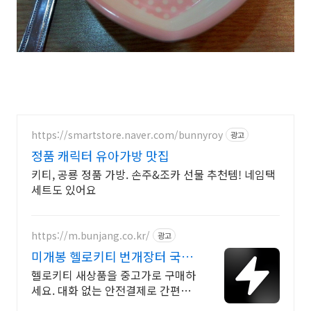
https://smartstore.naver.com/bunnyroy
광고
정품 캐릭터 유아가방 맛집
키티, 공룡 정품 가방. 손주&조카 선물 추천템! 네임택
세트도 있어요
https://m.bunjang.co.kr/
광고
미개봉 헬로키티 번개장터 국내
최대 브랜드 중고거래
헬로키티 새상품을 중고가로 구매하
세요. 대화 없는 안전결제로 간편하
게! 전국 각지에서 올라오는 전국구