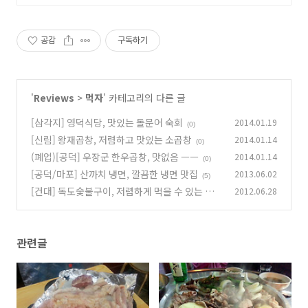
최다 상품 매일 10만 개 이상의 신규
상품 업로드
공감
구독하기
'
Reviews
>
먹자
' 카테고리의 다른 글
[삼각지] 영덕식당, 맛있는 돌문어 숙회
2014.01.19
(0)
[신림] 왕재곱창, 저렴하고 맛있는 소곱창
2014.01.14
(0)
(폐업)[공덕] 우장군 한우곱창, 맛없음 ㅡㅡ
2014.01.14
(0)
[공덕/마포] 산까치 냉면, 깔끔한 냉면 맛집
2013.06.02
(5)
[건대] 독도숯불구이, 저렴하게 먹을 수 있는 한
2012.06.28
우 소곱창 구이 (18.1. 폐업한듯)
(6)
관련글