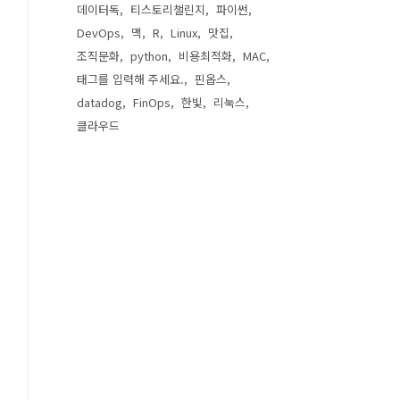
데이터독
티스토리챌린지
파이썬
DevOps
맥
R
Linux
맛집
조직문화
python
비용최적화
MAC
태그를 입력해 주세요.
핀옵스
datadog
FinOps
한빛
리눅스
클라우드