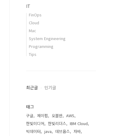
IT
FinOps
Cloud
Mac
System Engineering
Programming
Tips
최근글
인기글
태그
구글
제이펍
오블완
AWS
한빛미디어
한빛리더스
IBM Cloud
빅데이터
java
데브옵스
자바