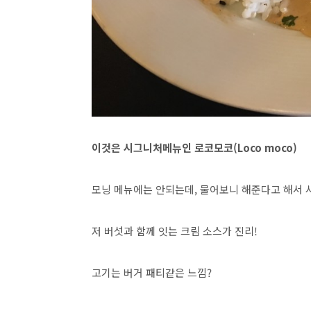
이것은 시그니처메뉴인 로코모코(Loco moco)
모닝 메뉴에는 안되는데, 물어보니 해준다고 해서 
저 버섯과 함께 잇는 크림 소스가 진리!
고기는 버거 패티같은 느낌?