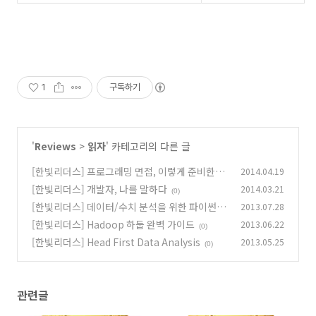
1
구독하기
'
Reviews
>
읽자
' 카테고리의 다른 글
[한빛리더스] 프로그래밍 면접, 이렇게 준비한다
2014.04.19
[한빛리더스] 개발자, 나를 말하다
2014.03.21
(0)
(0)
[한빛리더스] 데이터/수치 분석을 위한 파이썬 라
2013.07.28
이브러리 SciPy와 NumPy
[한빛리더스] Hadoop 하둡 완벽 가이드
2013.06.22
(0)
(0)
[한빛리더스] Head First Data Analysis
2013.05.25
(0)
관련글