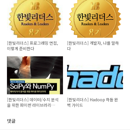
[한빛리더스] 프로그래밍 면접,
[한빛리더스] 개발자, 나를 말하
이렇게 준비한다
다
[한빛리더스] 데이터/수치 분석
[한빛리더스] Hadoop 하둡 완
을 위한 파이썬 라이브러리
벽 가이드
SciPy와 NumPy
댓글