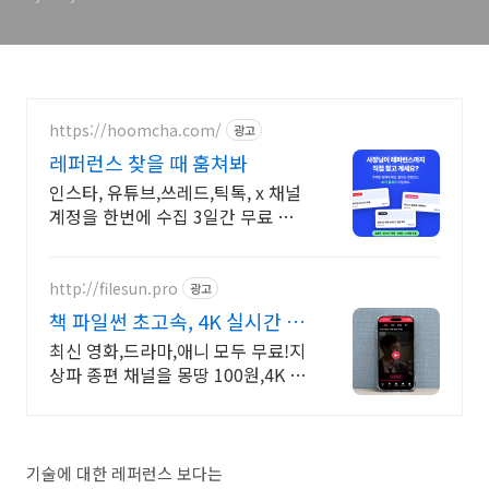
https://hoomcha.com/
광고
레퍼런스 찾을 때 훔쳐봐
인스타, 유튜브,쓰레드,틱톡, x 채널
계정을 한번에 수집 3일간 무료 체
험
http://filesun.pro
광고
책 파일썬 초고속, 4K 실시간 보
기!
최신 영화,드라마,애니 모두 무료!지
상파 종편 채널을 몽땅 100원,4K 스
트리밍
기술에 대한 레퍼런스 보다는