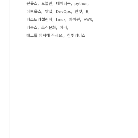
핀옵스
오블완
데이터독
python
데브옵스
맛집
DevOps
한빛
R
티스토리챌린지
Linux
파이썬
AWS
리눅스
조직문화
자바
태그를 입력해 주세요.
한빛리더스