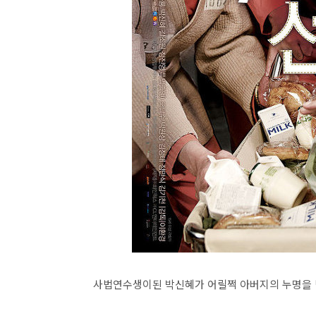
사법연수생이된 박신혜가 어릴쩍 아버지의 누명을 