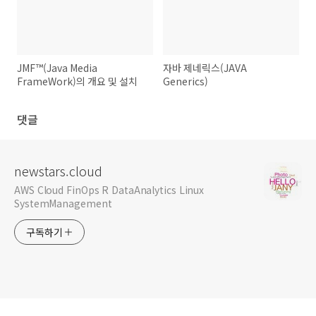
JMF™(Java Media
자바 제네릭스(JAVA
FrameWork)의 개요 및 설치
Generics)
댓글
newstars.cloud
AWS Cloud FinOps R DataAnalytics Linux
SystemManagement
구독하기