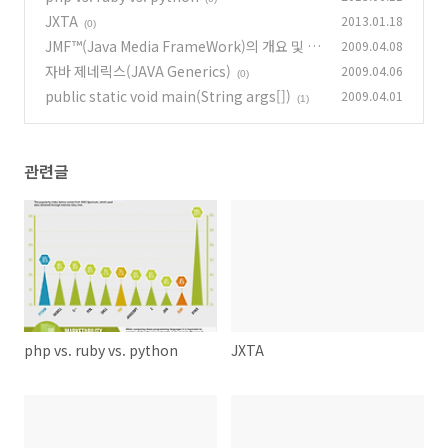
JXTA
2013.01.18
(0)
JMF™(Java Media FrameWork)의 개요 및 설
2009.04.08
치
자바 제네릭스(JAVA Generics)
2009.04.06
(0)
(0)
public static void main(String args[])
2009.04.01
(1)
관련글
php vs. ruby vs. python
JXTA