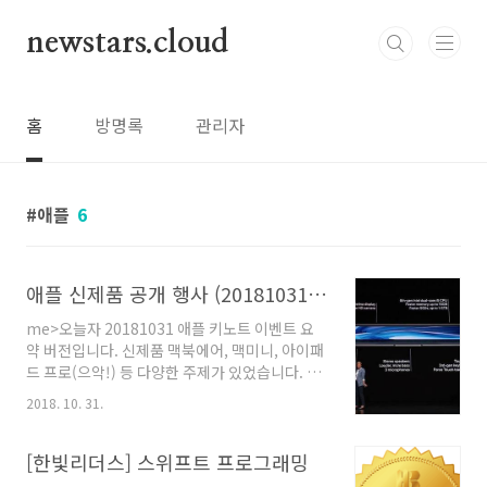
본문 바로가기
newstars.cloud
홈
방명록
관리자
애플
6
애플 신제품 공개 행사 (20181031)요약
me>오늘자 20181031 애플 키노트 이벤트 요
약 버전입니다. 신제품 맥북에어, 맥미니, 아이패
드 프로(으악!) 등 다양한 주제가 있었습니다. 1.
새로운 맥북에어- 터치 IT 적용 및 3세대 나비식
2018. 10. 31.
키보드 - 13.3인치 레티나- 8세대 듀얼코어 i5
cpu 탑재 (아마 맥북에 쓰던 Y 일듯?)- usb c타입
포트 2개- 13인치가 아니라면 12인치 맥북도 괜
[한빛리더스] 스위프트 프로그래밍
찮을듯 (7세대나 8세대나 Y 프로세서 성능차이는