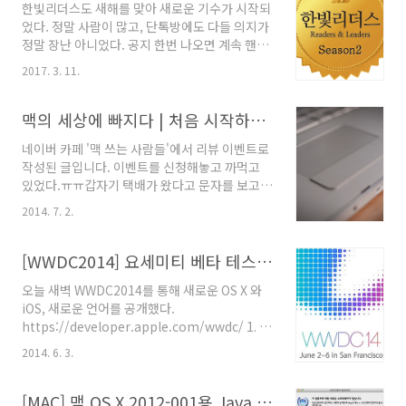
한빛리더스도 새해를 맞아 새로운 기수가 시작되
별로 없습니다) 2. 맥미니의 부활- 스페이스 그레
었다. 정말 사람이 많고, 단톡방에도 다들 의지가
이 바디로 변경. 간지 좔좔- 8세대 쿼드코어 i3
정말 장난 아니었다. 공지 한번 나오면 계속 핸드
cpu- 최대 2TB, 메모리 64GB(기본은 8GB)까
폰이 울릴정도로... 각설하고, 이번 미션은 처음
지 확장 가능- 차세대 보안칩 T2 적용 (드라이브
2017. 3. 11.
으로 시도해보는 iOS앱 개발 관련 책이다. 맥북
암호화 및 여러 컨트롤러 통합)- 10Gb 기가빗 이
을 쓴지는 상당히 오래됐지만, 엑스코드 사용은
더넷, 4 썬더볼트 USB-C 포..
처음이다. 처음에 시도를 안해본건 아니나, C는
맥의 세상에 빠지다 | 처음 시작하는 맥북 가이드
상대적으로 좀 약한 감이 있어서 Object-C는 엄
네이버 카페 '맥 쓰는 사람들'에서 리뷰 이벤트로
두도 못내고 있었다. swift는 하도 쉽다쉽다 홍보
작성된 글입니다. 이벤트를 신청해놓고 까먹고
를 하고 있어서 이기회를 삼아 해보자 라고 시작
있었다.ㅠㅠ갑자기 택배가 왔다고 문자를 보고
하게 된것이다. 스위프트 프로그래밍국내도서저
머지? 하고 한빛리더스 활동으로 인해 미션인줄
자 : 야곰출판 : 한빛미디어 2017.01.02상세보기
2014. 7. 2.
알고 갔는데지앤선 이라서 깜짝 놀랐고, 리뷰 이
오히려 Object-C 를 경험을 하지 않았기 때문에
벤트에 당첨된 사실도 몰랐다.ㅠㅠ 네이버 카페
보다 쉬울 것이라고 생각하면서 읽기 시작했는
에서 보고 응모를 한 것인데, 맥을 처음 사용한 것
[WWDC2014] 요세미티 베타 테스트 신청 URL
데,역시 초보자를 위한 입문서로..
은 회사 업무로 09년부터 사용을 시작했고,지금
오늘 새벽 WWDC2014를 통해 새로운 OS X 와
도 맥북에어 11인치(2010 mid) 와, 맥북프로레
iOS, 새로운 언어를 공개했다.
티나 13인치 (2013 late) 2대를 사용하고 있다.
https://developer.apple.com/wwdc/ 1. 새
처음 사용할떄는 서버 엔지니어로 리눅스 환경과
로운 OS X 10.10 요세미티
기타 개발 툴들의 편의성 때문에 사용을 시작했
2014. 6. 3.
(YOSEMITE)http://www.apple.com/osx/preview/
으나,현재는 OS X에 완전 적응해서 집에서는 윈
OS X 10.9 매드릭스 + iOS = OS X 10.10 요세미
도우가 한대도 없다.^^;; 아무튼 업무로 인해 사
티 애플 베타시드 프로그램에서 일반사용자를 대
[MAC] 맥 OS X 2012-001용 Java 업데이트
용을 하다보니, OS X나 맥에 대..