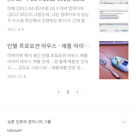
상으로 가입을 받고 있는중! 선착순 '100만명' 까
어제 (2012.04.05)부로 OS X 자바 업데이트
지 OS X 베타버전 제
(2012-001)이 나왔는데, 나는 업데이트가 있는
공!https://appleseed.apple.com/sp/betaprogram/
지 수시로 확인해서 진행하는 편이다. 근데 알고
2. 새로운 iOS8- 아이폰4s 부터 지원
보니 이 자바 업데이트는 절대 필수!! 자바의 취
https://www.apple.com/ios/ios8/알림센
2012. 4. 6.
약성을 이용한 악성코드 플래시백 트로이목마가
터, 메시지, 메일, 사진 기능의 업그레이드!퀵타
있다니.... 참고 :
입 이라는 키보드 기능 추..
http://news.inews24.com/php/news_view.php?
인텔 프로모션 마우스 - 애플 마이티 마우스 짝퉁?
g_serial=648319&g_menu=020600 맥 사용
어찌어찌 해서 생긴 인텔 프로모션 마우스 애플
하시는 분들은 꼭 업데이트 바로바로 하시길.
마이티 마우스 짝퉁 인데... 양 옆에 버튼은 안되
고..... 감도도 그냥그냥... 대충대충 만든 듯...
2010. 12. 8.
1
오픈 인프라 엔지니어 그룹
Umount