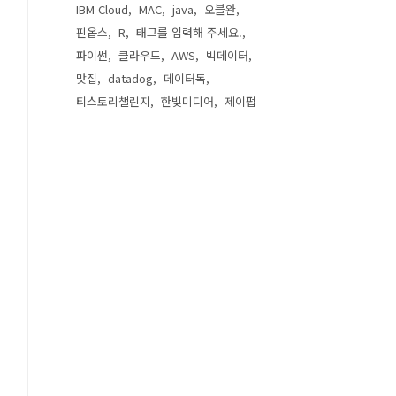
IBM Cloud
MAC
java
오블완
핀옵스
R
태그를 입력해 주세요.
파이썬
클라우드
AWS
빅데이터
맛집
datadog
데이터독
티스토리챌린지
한빛미디어
제이펍